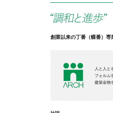
創業以来の丁番（蝶番）専
人と人と
フォルム
建築金物