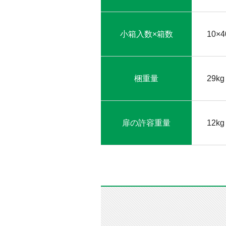
小箱入数×箱数
10×4
梱重量
29kg
扉の許容重量
12kg